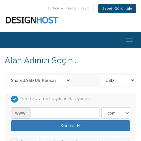
Türkçe
Giriş
Kayıt
Sepeti Görüntüle
Togg
navig
Alan Adınızı Seçin...
Yeni bir alan adı kaydetmek istiyorum.
www.
Kontrol Et