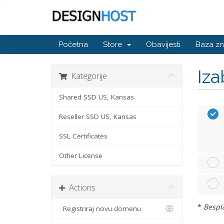
Početna
Store
Obavijesti
Baza zn
Iza
Kategorije
Shared SSD US, Kansas
Reseller SSD US, Kansas
SSL Certificates
Other License
Actions
*
Bespla
Registriraj novu domenu