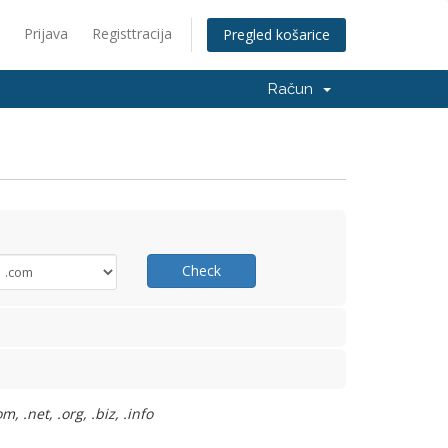
Prijava
Registtracija
Pregled košarice
Račun
Check
 .net, .org, .biz, .info