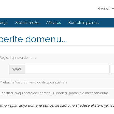
Hrvatski
anja
Status mreže
Affiliates
Kontaktirajte nas
berite domenu...
Registriraj novu domenu
www.
Prebacite Vašu domenu od drugog registrara
Koristit ću svoju postojeću domenu i uredit ću podatke o nameserverima
tna registracija domene odnosi se samo na sljedeće ekstenzije: .com,