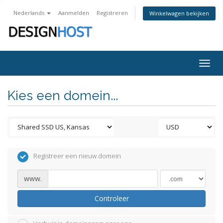
Nederlands
Aanmelden
Registreren
Winkelwagen bekijken
Togg
navig
Kies een domein...
Registreer een nieuw domein
www.
Controleer