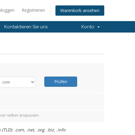
nloggen
Registrieren
Warenkorb ansehen
Kontaktieren Sie uns
Konto
.
Prüfen
ver selber anspassen.
D): .com, .net, .org, .biz, .info