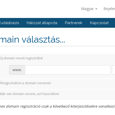
Magyar
Bejele
Tudásbázis
Hálózat állapota
Partnerek
Kapcsolat
ain választás...
Új domain nevet regisztrálok
www.
Átregisztrálom a domain nevemet
Már van domain nevem, azt használom
es domain regisztráció csak a következő kiterjesztésekre vonatkozik: 