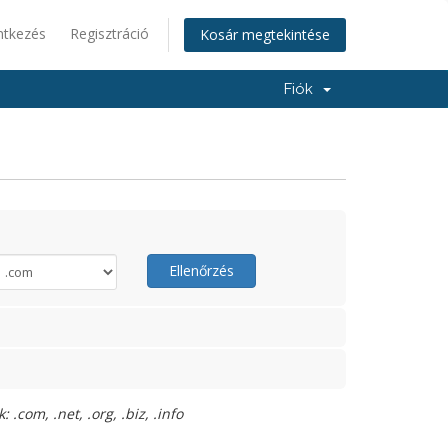
ntkezés
Regisztráció
Kosár megtekintése
Fiók
Ellenőrzés
.com, .net, .org, .biz, .info