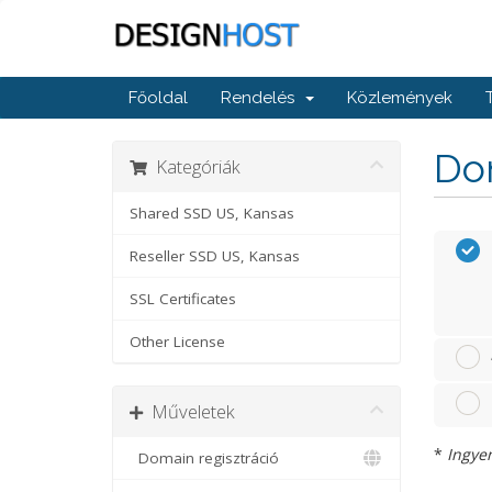
Főoldal
Rendelés
Közlemények
Dom
Kategóriák
Shared SSD US, Kansas
Reseller SSD US, Kansas
SSL Certificates
Other License
Műveletek
*
Ingyen
Domain regisztráció