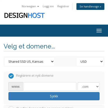
Norwegian
Logg inn
Registrer
Se handlevogn »
Togg
navig
Velg et domene...
Registrere et nytt domene
www.
Sjekk