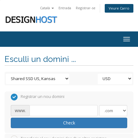
Català
Entrada
Registrar-se
Veure Carro
Togg
navig
Esculli un domini ...
Registrar un nou domini
www.
Check