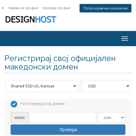
n
Најава на профил
Креирај профил
Потрошувачка кошничка
Togg
navig
Регистрирај свој официјален
македонски домен
Регистрирај нов домен
www.
Провери