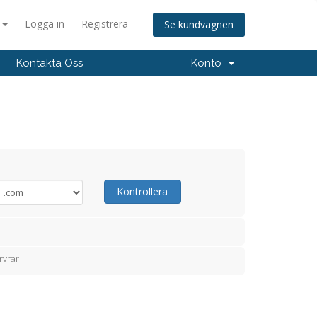
a
Logga in
Registrera
Se kundvagnen
Kontakta Oss
Konto
Kontrollera
rvrar