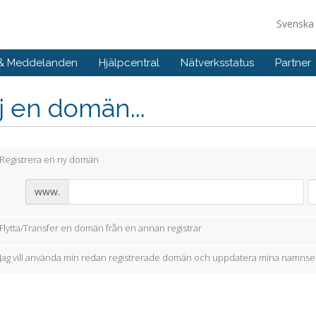
Svensk
 & Meddelanden
Hjälpcentral
Nätverksstatus
Partner
j en domän...
Registrera en ny domän
www.
Flytta/Transfer en domän från en annan registrar
Jag vill använda min redan registrerade domän och uppdatera mina namnse