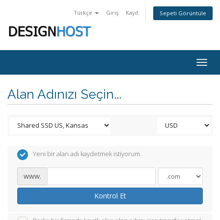
Türkçe
Giriş
Kayıt
Sepeti Görüntüle
Togg
navig
Alan Adınızı Seçin...
Yeni bir alan adı kaydetmek istiyorum.
www.
Kontrol Et