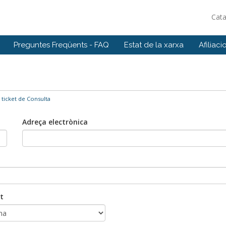
Cat
Preguntes Freqüents - FAQ
Estat de la xarxa
Afiliaci
 ticket de Consulta
Adreça electrònica
t