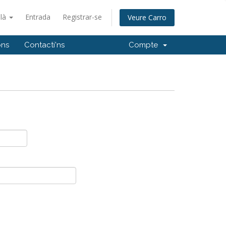
alà
Entrada
Registrar-se
Veure Carro
ons
Contacti'ns
Compte