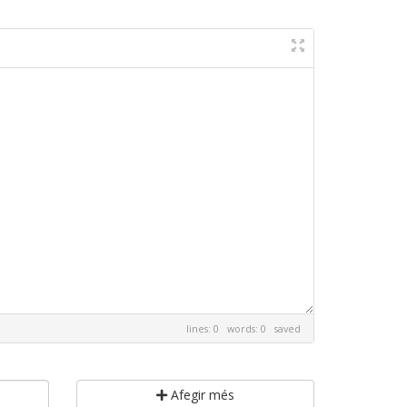
lines: 0 words: 0
saved
Afegir més