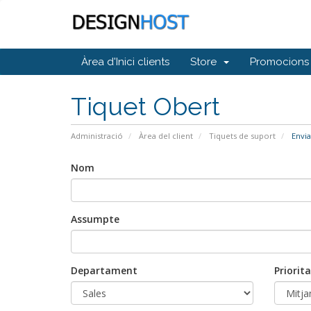
Àrea d'Inici clients
Store
Promocions
Tiquet Obert
Administració
Àrea del client
Tiquets de suport
Envia
Nom
Assumpte
Departament
Priorita