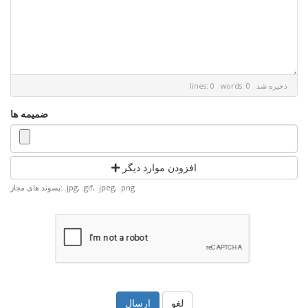
ذخیره شد
lines: 0 words: 0
ضمیمه ها
افزودن موارد دیگر
پسوند های مجاز: .jpg, .gif, .jpeg, .png
لغو