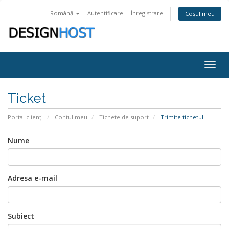
Română
Autentificare
Înregistrare
Coșul meu
Togg
navig
Ticket
Portal clienți
Contul meu
Tichete de suport
Trimite tichetul
Nume
Adresa e-mail
Subiect