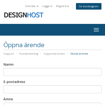
Svenska
Logga in
Registrera
Se kundvagnen
Togg
navig
Öppna ärende
Support
Kundavdelning
Supportärenden
Skicka ärende
Namn
E-postadress
Ämne