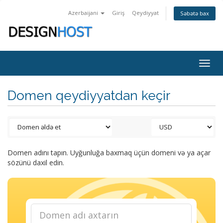
Azerbaijani
Giriş
Qeydiyyat
Səbətə bax
Togg
navig
Domen qeydiyyatdan keçir
Domen adını tapın. Uyğunluğa baxmaq üçün domeni və ya açar
sözünü daxil edin.