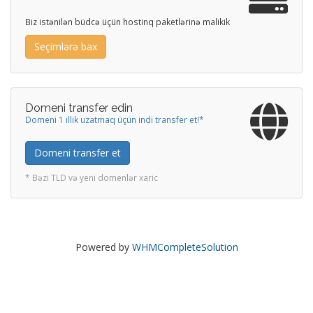
Biz istənilən büdcə üçün hostinq paketlərinə malikik
Seçimlərə bax
Domeni transfer edin
Domeni 1 illik uzatmaq üçün indi transfer et!*
Domeni transfer et
* Bəzi TLD və yeni domenlər xaric
Powered by
WHMCompleteSolution