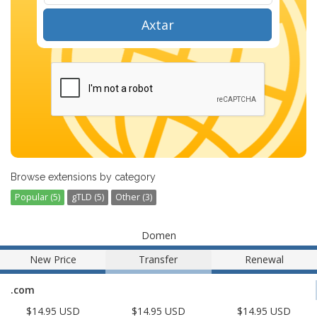
Axtar
Browse extensions by category
Popular (5)
gTLD (5)
Other (3)
Domen
New Price
Transfer
Renewal
.com
$14.95 USD
$14.95 USD
$14.95 USD