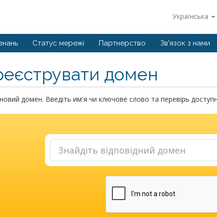
Українська
знань
Статус мережі
Партнерство
Зв'язок з нами
реєструвати домен
новий домен. Введіть им'я чи ключове слово та перевірь доступн