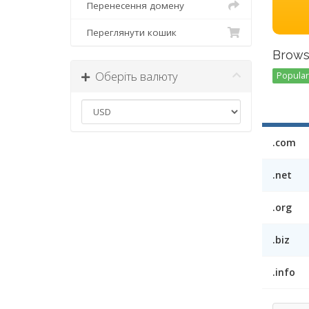
Перенесення домену
Переглянути кошик
Brows
Оберіть валюту
Popular 
.com
.net
.org
.biz
.info