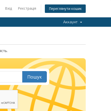
Вхід
Реєстрація
Переглянути кошик
Аккаунт
ість.
Пошук