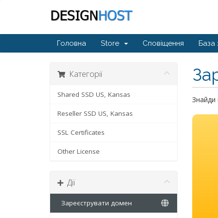
Головна
Store
Сповіщення
База 
За
Категорії
Shared SSD US, Kansas
Знайди 
Reseller SSD US, Kansas
SSL Certificates
Other License
Дії
Зареєструвати домен