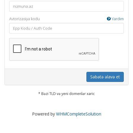
Avtorizasiya kodu
Yardım
Səbətə əlavə et
* Bəzi TLD və yeni domenlər xaric
Powered by
WHMCompleteSolution