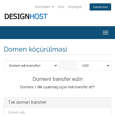
Azerbaijani
Giriş
Qeydiyyat
Səbətə bax
Togg
navig
Domen köçürülməsi
Domeni transfer edin
Domeni 1 illik uzatmaq üçün indi transfer et!*
Tək domen transferi
Domen adı