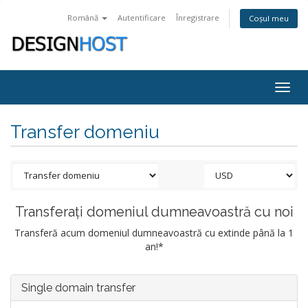
Română
Autentificare
Înregistrare
Coșul meu
Togg
navig
Transfer domeniu
Transferați domeniul dumneavoastră cu noi
Transferă acum domeniul dumneavoastră cu extinde până la 1
an!*
Single domain transfer