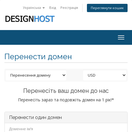
Українська
Вхід
Реєстрація
Переглянути кошик
Togg
navig
Перенести домен
Перенесіть ваш домен до нас
Перенесіть зараз та подовжіть домен на 1 рік!*
Перенести один домен
Доменне ім'я