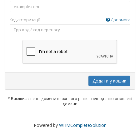
Код авторизації
Допомога
Додати у кошик
* Виключає певні домени верхнього рівня і нещодавно оновлені
домени
Powered by
WHMCompleteSolution