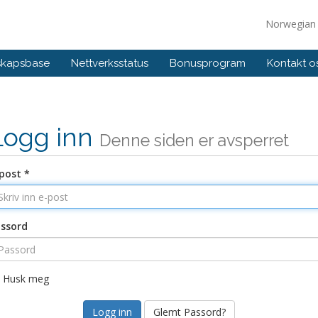
Norwegia
skapsbase
Nettverksstatus
Bonusprogram
Kontakt o
Logg inn
Denne siden er avsperret
post *
ssord
Husk meg
Glemt Passord?