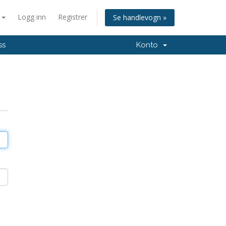
n
Logg inn
Registrer
Se handlevogn »
ss
Konto